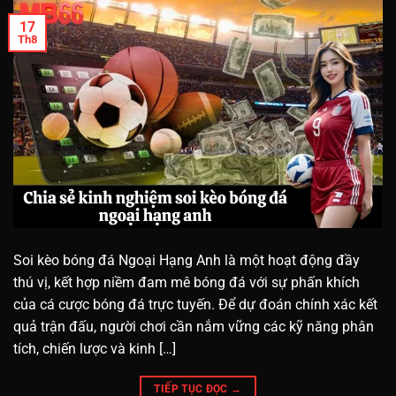
17
Th8
Soi kèo bóng đá Ngoại Hạng Anh là một hoạt động đầy
thú vị, kết hợp niềm đam mê bóng đá với sự phấn khích
của cá cược bóng đá trực tuyến. Để dự đoán chính xác kết
quả trận đấu, người chơi cần nắm vững các kỹ năng phân
tích, chiến lược và kinh […]
TIẾP TỤC ĐỌC
→