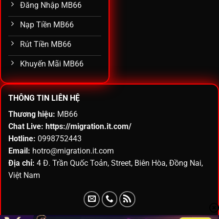
Đăng Nhập MB66
Nạp Tiền MB66
Rút Tiền MB66
Khuyến Mãi MB66
THÔNG TIN LIÊN HỆ
Thương hiệu:
MB66
Chat Live:
https://migration.it.com/
Hotline:
0998752443
Email:
hotro@migration.it.com
Địa chỉ:
4 Đ. Trần Quốc Toản, Street, Biên Hòa, Đồng Nai,
Việt Nam