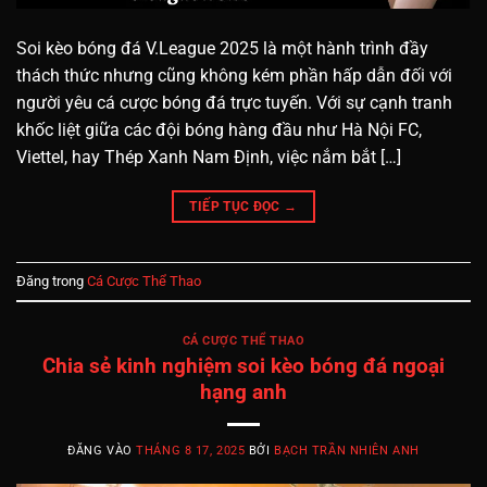
Soi kèo bóng đá V.League 2025 là một hành trình đầy
thách thức nhưng cũng không kém phần hấp dẫn đối với
người yêu cá cược bóng đá trực tuyến. Với sự cạnh tranh
khốc liệt giữa các đội bóng hàng đầu như Hà Nội FC,
Viettel, hay Thép Xanh Nam Định, việc nắm bắt […]
TIẾP TỤC ĐỌC
→
Đăng trong
Cá Cược Thể Thao
CÁ CƯỢC THỂ THAO
Chia sẻ kinh nghiệm soi kèo bóng đá ngoại
hạng anh
ĐĂNG VÀO
THÁNG 8 17, 2025
BỞI
BẠCH TRẦN NHIÊN ANH