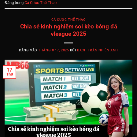
Đăng trong
Cá Cược Thể Thao
CÁ CƯỢC THỂ THAO
Chia sẻ kinh nghiệm soi kèo bóng đá
vleague 2025
ĐĂNG VÀO
THÁNG 8 17, 2025
BỞI
BẠCH TRẦN NHIÊN ANH
17
Th8