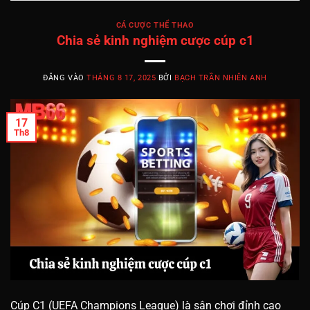
CÁ CƯỢC THỂ THAO
Chia sẻ kinh nghiệm cược cúp c1
ĐĂNG VÀO
THÁNG 8 17, 2025
BỞI
BẠCH TRẦN NHIÊN ANH
17
Th8
Cúp C1 (UEFA Champions League) là sân chơi đỉnh cao