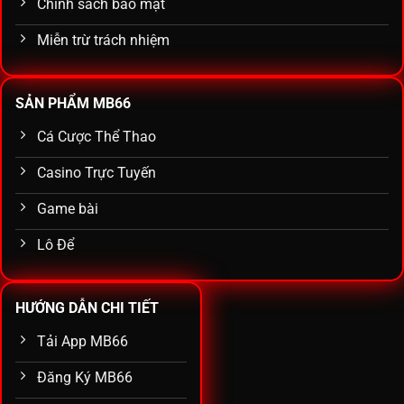
Chính sách bảo mật
Miễn trừ trách nhiệm
SẢN PHẨM MB66
Cá Cược Thể Thao
Casino Trực Tuyến
Game bài
Lô Để
HƯỚNG DẪN CHI TIẾT
Tải App MB66
Đăng Ký MB66