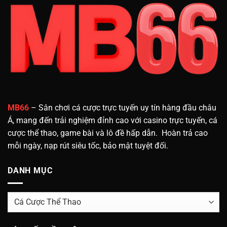
MB66
– Sân chơi cá cược trực tuyến uy tín hàng đầu châu
Á, mang đến trải nghiệm đỉnh cao với casino trực tuyến, cá
cược thể thao, game bài và lô đề hấp dẫn. Hoàn trả cao
mỗi ngày, nạp rút siêu tốc, bảo mật tuyệt đối.
DANH MỤC
Danh
mục