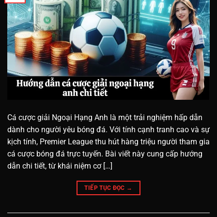
Cá cược giải Ngoại Hạng Anh là một trải nghiệm hấp dẫn
dành cho người yêu bóng đá. Với tính cạnh tranh cao và sự
kịch tính, Premier League thu hút hàng triệu người tham gia
cá cược bóng đá trực tuyến. Bài viết này cung cấp hướng
dẫn chi tiết, từ khái niệm cơ […]
TIẾP TỤC ĐỌC
→