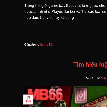
Trong thế giới game bài, Baccarat là một trò chơi
cược chính như Player, Banker và Tie, các loại 
hấp dẫn. Bài viết này sẽ cung […]
Đăng trong
Game Bài
Tìm hiểu lu
ĐĂNG VÀO
THÁ
17
Th8