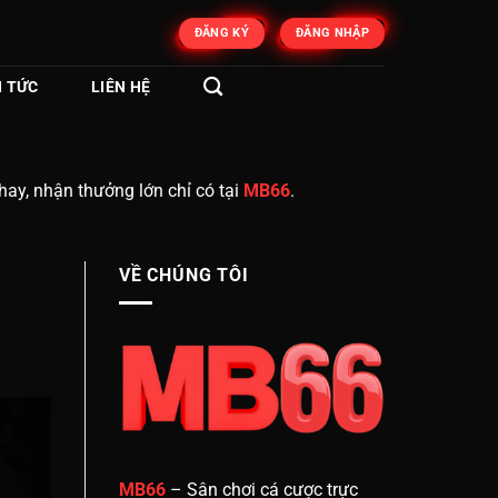
ĐĂNG KÝ
ĐĂNG NHẬP
N TỨC
LIÊN HỆ
hay, nhận thưởng lớn chỉ có tại
MB66
.
VỀ CHÚNG TÔI
MB66
– Sân chơi cá cược trực