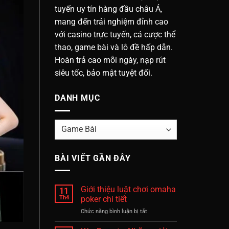
tuyến uy tín hàng đầu châu Á,
mang đến trải nghiệm đỉnh cao
với casino trực tuyến, cá cược thể
thao, game bài và lô đề hấp dẫn.
Hoàn trả cao mỗi ngày, nạp rút
siêu tốc, bảo mật tuyệt đối.
DANH MỤC
Danh
mục
BÀI VIẾT GẦN ĐÂY
Giới thiệu luật chơi omaha
11
Th4
poker chi tiết
Chức năng bình luận bị tắt
ở
Giới
thiệu