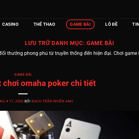
CASINO
THỂ THAO
GAME BÀI
LÔ ĐỀ
TI
LƯU TRỮ DANH MỤC:
GAME BÀI
đổi thưởng phong phú từ truyền thống đến hiện đại. Chơi game 
GAME BÀI
t chơi omaha poker chi tiết
NG 4 11, 2026
BỞI
BẠCH TRẦN NHIÊN ANH