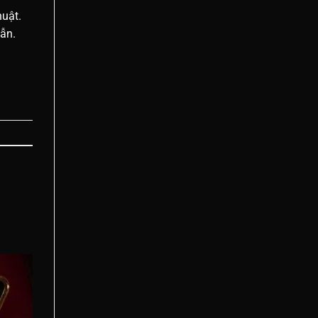
huật.
ẫn.