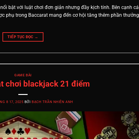
 nổi bật với luật chơi đơn giản nhưng đầy kịch tính. Bên cạnh c
cược phụ trong Baccarat mang đến cơ hội tăng thêm phần thưởng
TIẾP TỤC ĐỌC
→
GAME BÀI
ật chơi blackjack 21 điểm
NG 8 17, 2025
BỞI
BẠCH TRẦN NHIÊN ANH